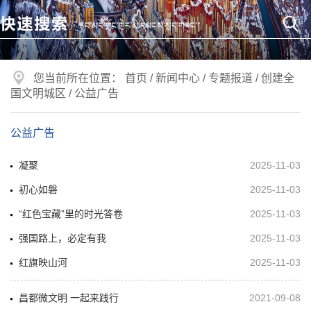
您当前所在位置：
首页
/
新闻中心
/
专题报道
/
创建全
国文明城区
/
公益广告
公益广告
凝聚
2025-11-03
初心如磐
2025-11-03
“红色宝藏”里的时光答卷
2025-11-03
强国路上，必定有我
2025-11-03
红旗映山河
2025-11-03
昌都微文明 一起来践行
2021-09-08