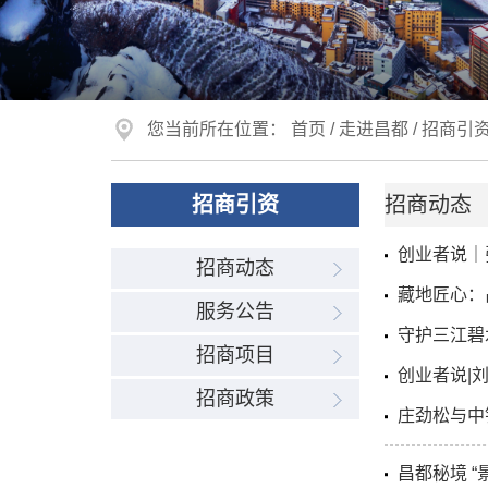
您当前所在位置：
首页
/
走进昌都
/
招商引
招商引资
招商动态
创业者说｜
招商动态
藏地匠心：
服务公告
守护三江碧
招商项目
创业者说|
招商政策
庄劲松与中
昌都秘境 