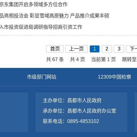
京东集团开启多领域多方位合作
品亮相投洽会 彰显雪域高原魅力 产品推介成果丰硕
入市投资促进局调研指导招商引资工作
首页
上一页
1
2
3
下
共 67 条
共 4 页
当前第 1 页
跳转至
市级部门网站
12309中国检察
主办单位：昌都市人民政府
承办单位：昌都市人民政府办公室
联系电话：0895-4853102