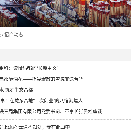
资
/
招商动态
张科：读懂昌都的“长期主义”
昌都酥油花——指尖绽放的雪域非遗芳华
水 筑梦生态昌都
刘卓：在藏东高地“二次创业”的八宿海螺人
铁三局集团有限公司党委书记、董事长张民栓座谈
“景”上添花|云深不知处，寺在此山中