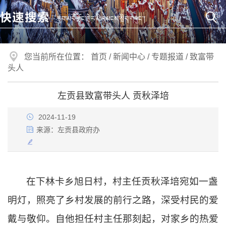
您当前所在位置：
首页
/
新闻中心
/
专题报道
/
致富带
头人
左贡县致富带头人 贡秋泽培
2024-11-19
来源：
左贡县政府办
在下林卡乡旭日村，村主任贡秋泽培宛如一盏
明灯，照亮了乡村发展的前行之路，深受村民的爱
戴与敬仰。自他担任村主任那刻起，对家乡的热爱