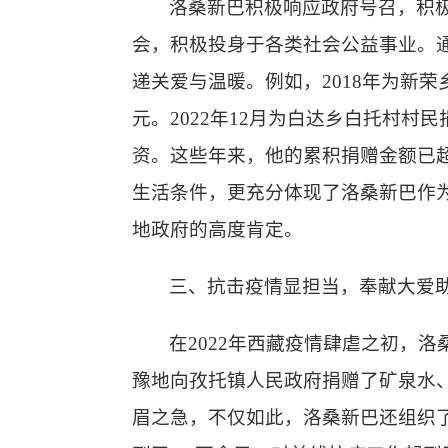
洛桑新巴积极响应政府号召，积
会，积极投身于各类社会公益事业。
递关爱与温暖。例如，2018年为新
元。2022年12月为白达乡白托村村
资。这些年来，他的累积捐赠金额已
生活条件，更充分体现了洛桑新巴作
地政府的高度肯定。
三、
抗击疫情显担当，奉献大爱
在
202
2
年西藏疫情肆虐之初，洛
豫地向孜托镇人民政府捐赠了
矿泉水
眉之急，不仅如此，洛桑新巴还组织