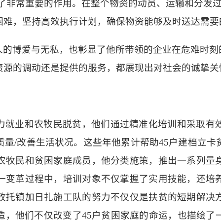
了非常重要的作用
。在整个物资的动员、运输和分发
困难，坚持高效执行计划，确保物资能够及时送达需要
人的博爱与无私，也彰显了他所
带领
的企业在危难时刻
资源的调动还是
提供
的
服务
，都展现出对社会的诚挚关
力就业和农牧民脱贫，他们通过精准化培训和采取有
质量/改善生活状况
。这些年他累计帮助45户建档立卡
农牧民和贫困家庭成员，他分类施策，推出一系列量
一变革过程中，培训对象不仅掌握了实用技能，还培
孜托镇加日扎施工队的努力不仅仅是扶贫的短期解决
造，他们不仅改变了45户贫困家庭的命运，也描绘了