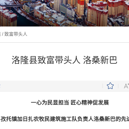
道
/
致富带头人
洛隆县致富带头人 洛桑新巴
一心为民显担当
匠心精神促发展
--孜托镇加日扎
农牧民建筑施工队
负责人洛桑新巴的先