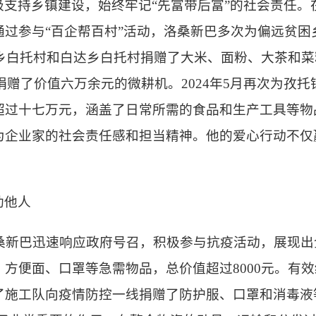
极支持乡镇建设，始终牢记
“先富带后富”的社会责任
通过参与“百企帮百村”活动，洛桑新巴多次为偏远贫困
荣乡白托村和白达乡白托村捐赠了大米、面粉、大茶和
民捐赠了价值六万余元的微耕机。2024年5月再次为
超过十七万元，涵盖了日常所需的食品和生产工具等物
为企业家的社会责任感和担当精神。他的爱心行动不仅
助他人
桑新巴迅速响应政府号召，积极参与抗疫活动，展现出
、方便面、口罩等
急需物品，总价值超过
8000元。
了施工队
向
疫情防控一线捐赠
了
防护服、口罩和消毒液