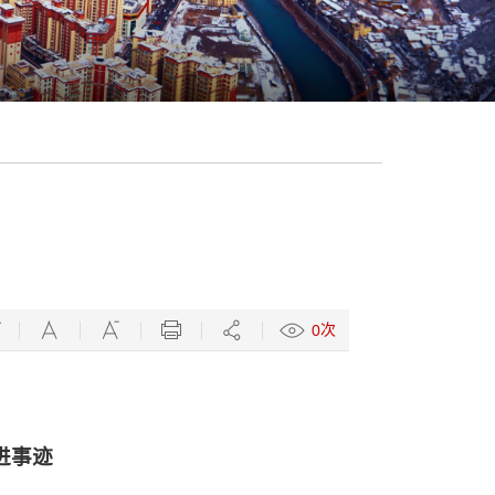
次
0
进
事迹