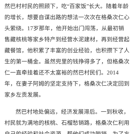
然巴村村民的照顾下，吃
“百家饭”长大。随着年龄
的增长，想要自谋出路的想法一次次在格桑次仁心
头萦绕。17岁那年，他开始出门闯荡，从最初销
售藏核桃等家乡特产到经营水泥建材，再到经营起
藏餐馆，他积累了丰富的创业经验，也积攒下了人
生的第一桶金。虽然兜里的钱挣得多了，但格桑次
仁一直牵挂着还不太富裕的然巴村民们。2014
年，在妻子阿姆的坚定支持下，格桑次仁决定回到
家乡左贡发展。
然巴村地处偏远，经济发展滞后。一到秋收，
村民就为满地的核桃、石榴愁销路，格桑次仁利用
自己的经验和社会资源，帮他们成功脱销。为了方