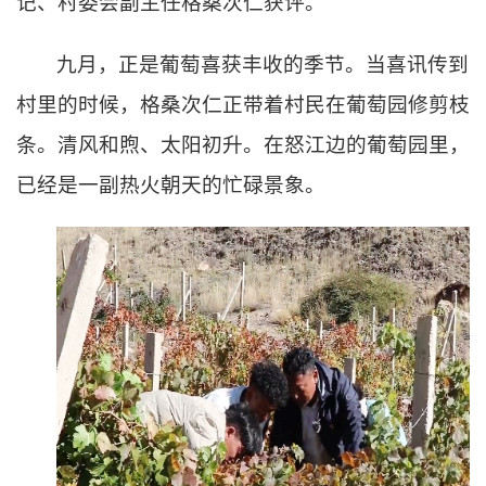
记、村委会副主任格桑次仁获评。
九月，正是葡萄喜获丰收的季节。当喜讯传到
村里的时候，格桑次仁正带着村民在葡萄园修剪枝
条。清风和煦、太阳初升。在怒江边的葡萄园里，
已经
是一副热火朝天
的忙碌景象。