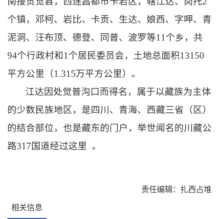
南接
贡觉县
，西连昌都市
卡若区
，辖江达、岗托2
个镇，
邓柯
、岩比、卡贡、生达、娘西、字呷、青
泥洞、汪布顶、德登、同普、波罗等11个乡，共
94个行政村和1个居民委员会，土地总面积13150
平方公里
（1.315万平方公里）
。
江达因处觉普沟口而得名，属于以藏族为主体
的
少数民族地区
，是四川、青海、西藏三省（区）
的结合部位，也是藏东的门户，举世闻名的
川藏公
路
317国道
经过这里
。
责任编辑：扎西占堆
相关信息