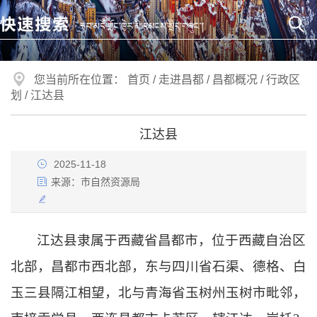
您当前所在位置：
首页
/
走进昌都
/
昌都概况
/
行政区
划
/
江达县
江达县
2025-11-18
来源：
市自然资源局
江达县隶属于西藏省
昌都市
，位于
西藏自治区
北部，
昌都市
西北部，东与
四川省
石渠
、
德格
、
白
玉
三县隔江相望，北与青海省
玉树州
玉树市
毗邻，