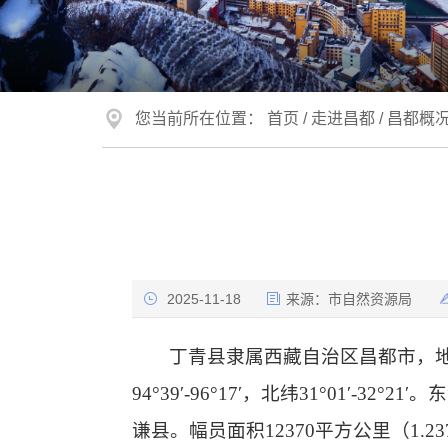
您当前所在位置：
首页
/
走进昌都
/
昌都概
2025-11-18
来源：
市自然资源局
丁青县隶属
西藏自治区
昌都市，
94°39′-96°17′，北纬31°01′-32°21′。
谦县
。幅员面积12370平方公里
（1.