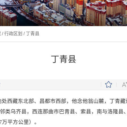
况
/
行政区划
/
丁青县
丁青县
地处西藏东北部、
昌都
市西部，
他念他翁山
麓，丁青藏
东邻
类乌齐县
，西连
那曲市
巴青县、
索县
，南与
洛隆县
237万平方公里）。