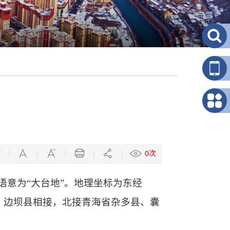
次
0
语意为“大台地”。地理坐标为东经
、
边坝县
相接，北接
青海
省
杂多县
、
囊