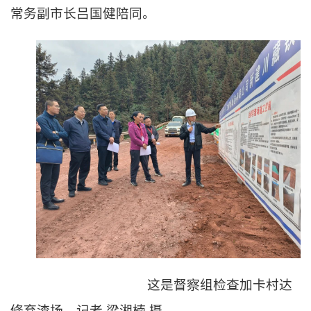
常务副市长吕国健陪同。
这是督察组检查加卡村达
修弃渣场。记者
梁湘楠
摄