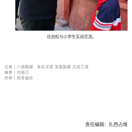
庄劲松与小学生互动交流。
记者丨
八宿融媒 洛松次成 洛隆融媒 次成江措
编审丨刘晓江
终审丨杨青曲珍
责任编辑：扎西占堆