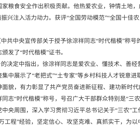
国家粮食安全作出积极贡献。他热爱农业，钟情土地，
面振兴注入活力动力。获评“全国劳动模范”“全国十佳
《中共中央宣传部关于授予徐淙祥同志“时代楷模”称
颁发了“时代楷模”证书。
称号的决定中指出，徐淙祥同志是爱农业、懂技术、善经
集中展示了“老把式”“土专家”等乡村科技人才锐意
神面貌，有力彰显了共产党员奋进新征程、建功新时代
同志“时代楷模”称号，号召广大干部群众特别是“三农
党中央周围，深入学习贯彻习近平总书记关于“三农”工
千万工程”经验，坚定信心、攻坚克难、真抓实干，为以