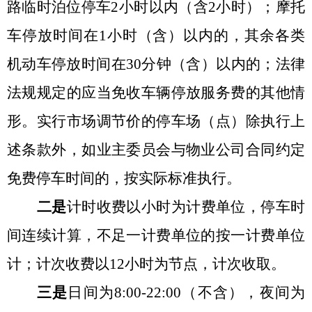
路临时泊位停车
2小时以内（含2小时）；
摩托
车停放时间在
1小时（含）以内的，其余
各类
机动车停放时间在
30分钟（含）以内的；
法律
法规规定的应当免收车辆停放服务费的其他情
形。实行市场调节价的停车场（点）除执行上
述条款外，如业主委员会与物业公司合同约定
免费停车时间的，按实际标准执行。
二是
计
时收费以小时为
计
费单位，停车时
间连续
计
算，不足一
计
费单位的按一
计
费单位
计；
计
次收费以
12小时为节点，计次收取。
三是
日间为
8:00-22:00（不含），夜间为