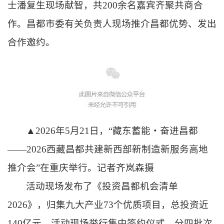
士潘复生现场献智，共200余名嘉宾齐聚共商合
作。昌都市委有关负责人现场推介昌都优势、发出
合作邀约。
▲2026年5月21日，“藏东蓄能・奋进昌都
——2026西藏昌都共建新西部新制造新服务高地
推介会”在重庆举行。记者齐岚森摄
活动现场发布了《投资昌都机会清单
2026》，归集九大产业73个优质项目，总投资近
140亿元。活动现场举行集中签约仪式，分四批次