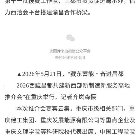
第十一批援藏工作队、昌都市投资促进局承办，借
力西洽会平台搭建渝昌合作桥梁。
▲2026年5月21日，“藏东蓄能・奋进昌都
——2026西藏昌都共建新西部新制造新服务高地
推介会”在重庆举行。记者齐岚森摄
本次推介会嘉宾云集，重庆市级相关部门，重
庆建工集团、重庆发展能源有限公司等重点企业及
重庆文理学院等科研院校代表出席，中国工程院院