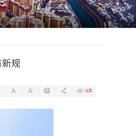
有新规
次
0