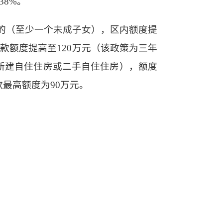
38%。
庭的（至少一个未成子女），区内额度提
，贷款额度提高至120万元（该政策为三年
（新建自住住房或二手自住住房），额度
款最高额度为90万元。