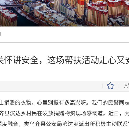
闻
关怀讲安全，这场帮扶活动走心又
人士捐赠的衣物，心里别提有多高兴呀。我们的民警同
齐县滨达乡村民在发放捐赠物资现场感慨道。近日，为扎
深度融合，类乌齐县公安局滨达乡派出所积极主动联系