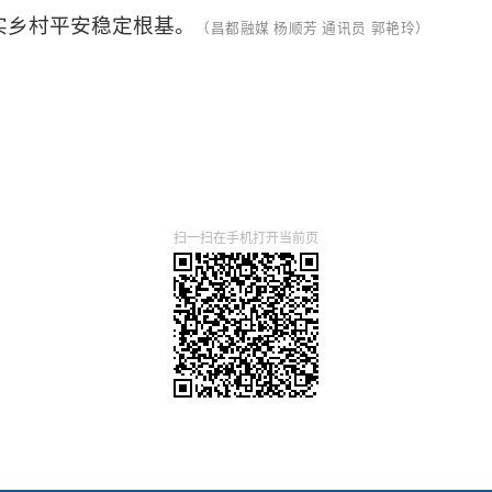
实乡村平安稳定根基。
（昌都融媒
杨顺芳
通讯员
郭艳玲）
扫一扫在手机打开当前页