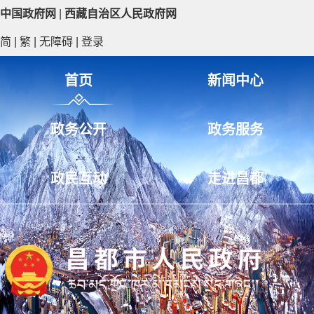
中国政府网
|
西藏自治区人民政府网
简
|
繁
|
无障碍
|
登录
首页
新闻中心
政务公开
政务服务
政民互动
走进昌都