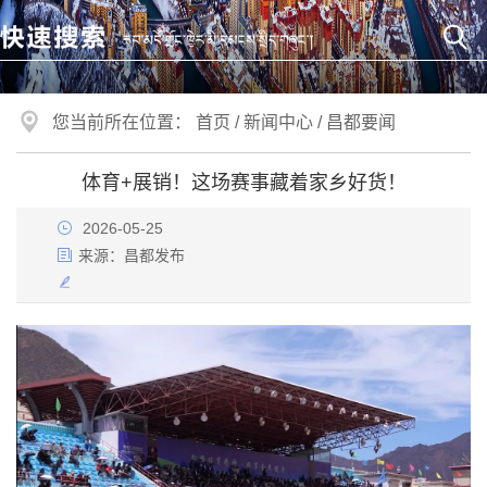
您当前所在位置：
首页
/
新闻中心
/
昌都要闻
体育+展销！这场赛事藏着家乡好货！
2026-05-25
来源：
昌都发布