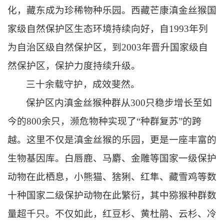
化，藏东成为珍稀物种乐园。西藏芒康滇金丝猴国
家级自然保护区生态环境持续向好，自1993年列
为自治区级自然保护区，到2003年晋升国家级自
然保护区，保护力度持续升级。
三十余载守护，成效斐然。
保护区内滇金丝猴种群从300只稳步增长至如
今的800余只，濒危物种实现了“种群复苏”的跨
越。这里不仅是滇金丝猴的乐园，更是一座丰富的
生物基因库。白唇鹿、马麝、
金雕
等国家一级保护
动物在此栖息，小熊猫、猞猁、红隼、藏雪鸡等数
十种国家二级保护动物在此繁衍，其中猕猴种群数
量超千只。不仅如此，红豆杉、黄杜鹃、云杉、冷