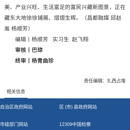
美、产业兴旺、生活富足的富民兴藏新图景，正在
藏东大地徐徐铺展、熠熠生辉。
（
昌都融媒 邱赵
胤 杨顺芳
）
编
辑丨
杨顺芳 实习生
赵飞翔
审核丨
巴琼
终审丨杨青曲珍
责任编辑：扎西占堆
相关信息
自治区政府网站
区 (市) 县政府网站
市级部门网站
12309中国检察