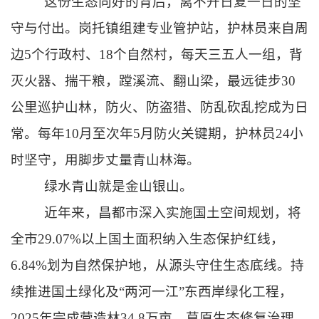
这份生态向好的背后，离不开日复一日的坚
守与付出。岗托镇组建专业管护站，护林员来自周
边5个行政村、18个自然村，每天三五人一组，背
灭火器、揣干粮，蹚溪流、翻山梁，最远徒步30
公里巡护山林，防火、防盗猎、防乱砍乱挖成为日
常。每年10月至次年5月防火关键期，护林员24小
时坚守，用脚步丈量青山林海。
绿水青山就是金山银山。
近年来，昌都市深入实施国土空间规划，将
全市29.07%以上国土面积纳入生态保护红线，
6.84%划为自然保护地，从源头守住生态底线。持
续推进国土绿化及“两河一江”东西岸绿化工程，
2025年完成营造林34.8万亩、草原生态修复治理