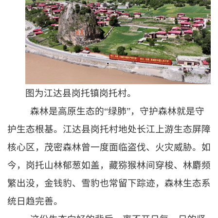
图为江达县岗托镇岗托村。
森林是高原生态的“绿肺”，守护森林就是守
护生态根基。江达县岗托村地处长江上游生态屏障
核心区，茂密森林曾一度面临盗伐、火灾威胁。如
今，岗托山林郁葱如盖，藏猕猴林间穿梭、
林麝
频
繁出没，金钱豹、雪豹也常留下踪迹，森林生态系
统日趋完善。