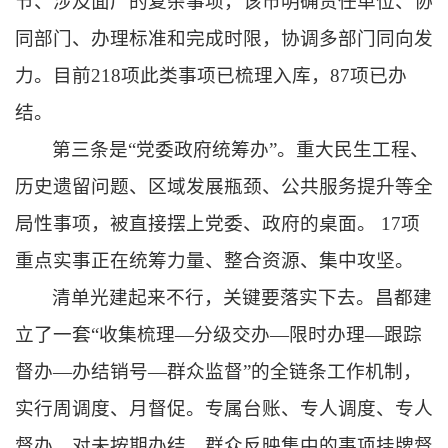
节、涉及面广的复杂事项，该市明确责任单位、协
同部门、办理标准和完成时限，协调多部门同向发
力。目前218项此类事项已梳理入库，87项已办
结。
第三条是“党委政府统筹办”。重大民生工程、
历史遗留问题、区域发展瓶颈、公共服务提升等全
局性事项，被直接摆上党委、政府的桌面。 17项
重点实事正在统筹力量、整合资源、集中攻坚。
清单光建起来不行，关键要落实下去。昌都建
立了一套“收集梳理—分级交办—限时办理—跟踪
督办—办结销号—群众监督”的全链条工作机制，
实行周调度、月督促。专属台账、专人调度、专人
督办，对未按期办结、群众反映集中的事项挂牌督