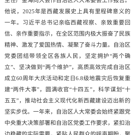
主任严金海向大会作自治区人大常委会工作报告。
他说，
2025
年是西藏发展史上具有里程碑意义的
一年。习近平总书记亲临西藏视察、亲致重要回
信、亲作重要指示，在全区范围内极大振奋了民族
精神、激发了爱国热情、凝聚了奋斗力量。自治区
党委团结带领全区各族人民，坚定拥护
“
两个确
立
”
、坚决做到
“
两个维护
”
，高质高效完成自治区
成立
60
周年大庆活动和定日
6.8
级地震灾后恢复重
建
“
两件大事
”
，圆满收官
“
十四五
”
，科学谋划
“
十
五五
”
，推动社会主义现代化新西藏建设迈出新的
坚实步伐。一年来，自治区人大常委会始终紧跟党
中央重大决策部署和自治区党委工作要求，紧扣治
边稳藏的实际需要，紧贴人民群众的呼声期盼，聚