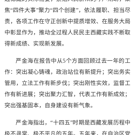
焦
“
四件大事
”
聚力
“
四个创建
”
，依法履职、担当尽
责，各项工作在守正创新中提质增效、在服务大局
中彰显作为，推动全过程人民民主西藏实践不断取
得新成绩、实现新发展。
严金海在报告中从
5
个方面回顾过去一年的工
作：突出凝心铸魂，政治站位有新提升；突出务实
管用，立法工作有新步伐；突出刚性实效，监督工
作有新进展；突出聚力汇智，代表工作有新成效；
突出强基固本，自身建设有新气象。
严金海指出，
“
十四五
”
时期是西藏发展历程中
极不寻常、极不平凡的五年。五年来，在自治区党