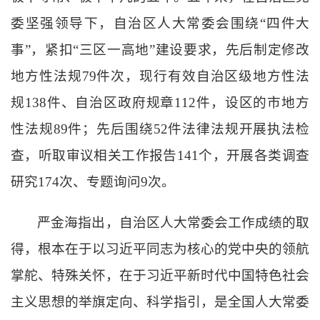
委坚强领导下，自治区人大常委会围绕
“
四件大
事
”
，紧扣
“
三区一高地
”
建设要求，先后制定修改
地方性法规
79
件次，现行有效自治区级地方性法
规
138
件、自治区政府规章
112
件，设区的市地方
性法规
89
件；先后围绕
52
件法律法规开展执法检
查，听取审议相关工作报告
141
个，开展各类调查
研究
174
次、专题询问
9
次。
严金海指出，自治区人大常委会工作成绩的取
得，根本在于以习近平同志为核心的党中央的领航
掌舵、特殊关怀，在于习近平新时代中国特色社会
主义思想的举旗定向、科学指引，是全国人大常委