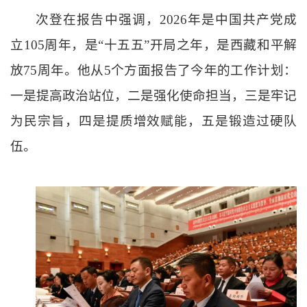
次登在报告中强调，
2026
年是中国共产党成
立
105
周年，是
“
十五五
”
开局之年，是西藏和平解
放
75
周年。他从
5
个方面报告了今年的工作计划：
一是提高政治站位，二是强化使命担当，三是牢记
为民宗旨，四是提质增效赋能，五是锻造过硬队
伍。