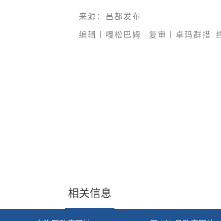
来源：昌都发布
编辑丨嘎松巴姆
复审丨卓玛群措 
相关信息