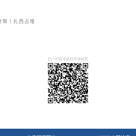
终审丨扎西占堆
扫一扫在手机打开当前页