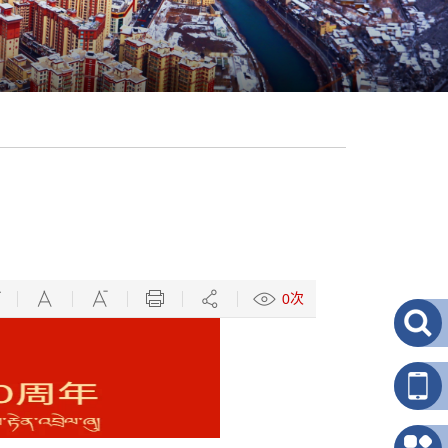
！
次
0