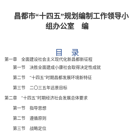
昌都市
“十四五”规划编制工作领导小
组办公室
编
目 录
第一章
全面建设社会主义现代化新昌都新征程
第一节 决胜全面建成小康社会取得决定性成就
第二节
“十四五”时期昌都发展环境新特征
第三节
二〇三五年远景目标
第二章
“十四五”时期经济社会发展总体要求
第
一
节 指导思想
第
二
节
遵循
原则
第
三
节
战略
定位