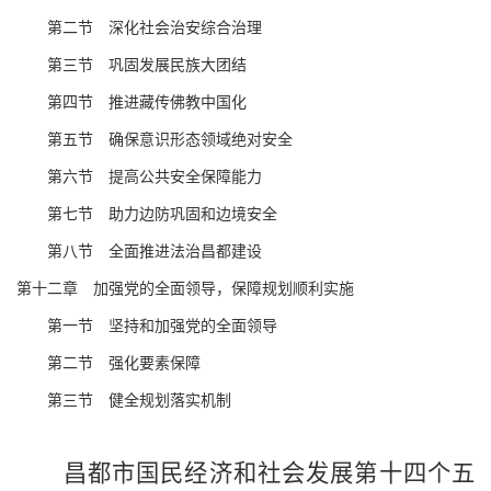
第
二
节 深化社会治安综合治理
第
三
节
巩固发展民族大团结
第
四
节
推进藏传佛教中国化
第
五
节
确保意识形态领域绝对安全
第
六
节 提高公共安全保障能力
第
七
节
助力边防巩固和边境安全
第
八
节 全面推进法治昌都建设
第十
二
章
加强
党的全面领导
，
保障
规划顺利实施
第一节
坚持和加强党的全面领导
第二节
强化要素保障
第三节
健全规划落实机制
昌都市
国民经济和社会发展
第十四个五