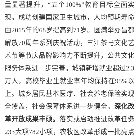
量显著提升，“五个
100%
”教育目标全面实
现。成功创建国家卫生城市，人均预期寿命
由
2015
年的
68
岁提高到
71
岁。圆满举办昌都
解放
70
周年系列庆祝活动，三江茶马文化艺
术节等节庆品牌影响力不断提升，公共文化
服务体系进一步完善。城镇新增就业超过
2.3
万人，高校毕业生就业率年均保持在
95%
以
上。城乡居民基本医疗、社会养老保险实现
全覆盖，社会保障体系进一步健全。
深化改
革开放成果丰硕。
落实或启动推进改革任务
233
大项
782
小项，农牧区改革形成一批亮点