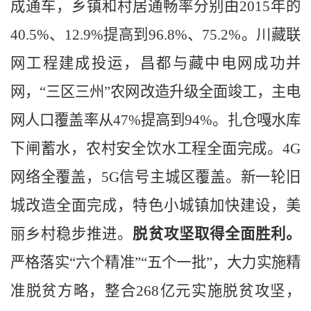
成通车，乡镇和村居通畅率分别由
2015
年的
40.5%
、
12.9%
提高到
96.8%
、
75.2%
。川藏联
网工程建成投运，昌都与藏中电网成功并
网，“三区三州”农网改造升级全面竣工，主电
网人口覆盖率从
47%
提高到
94%
。扎仓嘎水库
下闸蓄水，农村安全饮水工程全面完成。
4G
网络全覆盖，
5G
信号主城区覆盖。新一轮旧
城改造全面完成，特色小城镇加快建设，美
丽乡村稳步推进。
脱贫攻坚取得全面胜利。
严格落实
“六个精准”“五个一批”，大力实施精
准脱贫方略，整合
268
亿元实施脱贫攻坚，