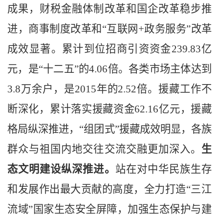
成果，财税金融体制改革和国企改革稳步推
进，商事制度改革和“互联网
+
政务服务”改革
成效显著。累计到位招商引资资金
239.83
亿
元，是“十二五”的
4.06
倍。各类市场主体达到
3.8
万余户，是
2015
年的
2.52
倍。援藏工作不
断深化，累计落实援藏资金
62.16
亿元，援藏
格局纵深推进，“组团式”援藏成效明显，各族
群众与祖国内地交往交流交融更加深入。
生
态文明建设纵深推进。
站在对中华民族生存
和发展作出最大贡献的高度，全力打造
“三江
流域”国家生态安全屏障，加强生态保护与建