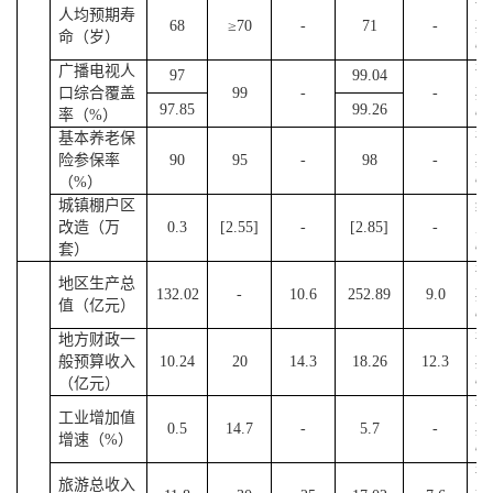
预
人均预期寿
68
≥70
-
71
-
期
命（岁）
性
广播电视人
预
97
99.04
口综合覆盖
99
-
-
期
97.85
99.26
率（%）
性
基本养老保
预
险参保率
90
95
-
98
-
期
（%）
性
城镇棚户区
约
改造（万
0.3
[2.55]
-
[2.85]
-
束
套）
性
预
地区生产总
132.02
-
10.6
252.89
9.0
期
值（亿元）
性
地方财政一
预
般预算收入
10.24
20
14.3
18.26
12.3
期
（亿元）
性
预
工业增加值
0.5
14.7
-
5.7
-
期
增速（%）
性
预
旅游总收入