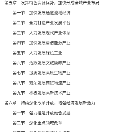
第
五
章
发挥
特色
资源优势
，
加快形成全域产业布局
第一节
加快发展通道流域经济
第
二
节
全力打造
产业发展平台
第
三
节
大力发展
现代产业体系
第
四
节
加快发展清洁能源产业
第
五
节
大力发展绿色工业
第
六节 活跃发展文旅康养产业
第
七
节
提质发展高原生物产业
第八节
繁荣发展商贸物流产业
第
九
节
积极
发展高新技术产业
第
六
章
持续深化
改革开放，
增强经济发展新活力
第一节
强力推进开放融合发展
第二节 深化
重点领域
改革