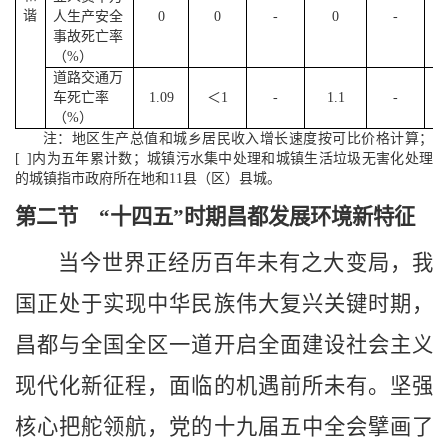
谐
人生产安全
0
0
-
0
-
事故死亡率
（%）
道路交通万
车死亡率
1.09
＜1
-
1.1
-
（%）
注：地区生产总值和城乡居民收入
增长
速度按可比价格计算；
[
]内为五年累计数；城镇污水集中处理和城镇生活垃圾无害化处理
的城镇指市政府所在地和11县（区）县城。
第二节
“十四五”时期昌都发展环境新特征
当今世界正经历百年未有之大变局，我
国正处于实现中华民族伟大复兴关键时期，
昌都与全国全区一道开启全面建设社会主义
现代化新征程，面临的机遇前所未有。坚强
核心把舵领航，党的十九届五中全会擘画了