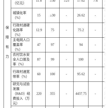
11.8
≥30
≥25
17.02
7.6
期
（亿元）
性
预
城镇化率
15
≥30
-
26.62
-
期
（%）
性
行政村通硬
预
保
化路率
12.9
75
-
75.2
-
期
（%）
性
障
主电网人口
预
覆盖率
47
97
-
9
4
-
期
有
（%）
性
农村饮水安
预
力
全人口普及
87
99
-
100
-
期
率（%）
性
预
行政村通宽
60
100
-
95.62
-
期
带率（%）
性
研究与试验
发展
预
（R&D）经
220
355
-
4437.75
-
期
费投入（万
性
元）