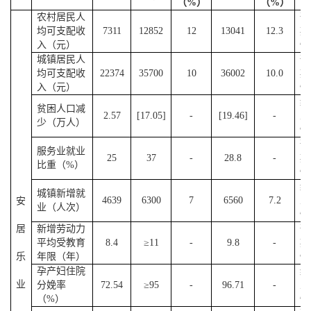
性
（%）
（%）
农村居民人
预
均可支配收
7311
12852
12
13041
12.3
期
入（元）
性
城镇居民人
预
均可支配收
22374
35700
10
36002
10.0
期
入（元）
性
约
贫困人口减
2.57
[17.05]
-
[19.46]
-
束
少（万人）
性
预
服务业就业
25
37
-
28.8
-
期
比重（%）
性
约
城镇新增就
4639
6300
7
6560
7.2
束
安
业（人次）
性
居
新增劳动力
预
平均受教育
8.4
≥11
-
9.8
-
期
乐
年限（年）
性
孕产妇住院
约
业
分娩率
72.54
≥95
-
96.71
-
束
（%）
性