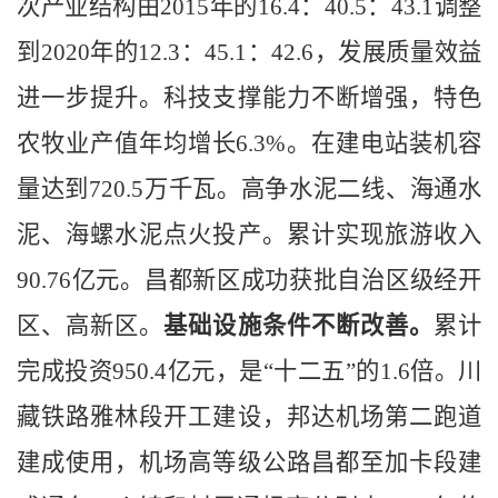
次产业结构由
2015
年的
16.4
：
40.5
：
43.1
调整
到
2020
年的
12.3
：
45.1
：
42.6
，发展质量效益
进一步提升。科技支撑能力不断增强，特色
农牧业产值年均增长
6.3%
。在建电站装机容
量达到
720.5
万千瓦。高争水泥二线、海通水
泥、海螺水泥点火投产。累计实现旅游收入
90.76
亿元。昌都新区成功获批自治区级经开
区、高新区。
基础设施条件不断改善。
累计
完成投资
950.4
亿元，是“十二五”的
1.6
倍。川
藏铁路雅林段开工建设，邦达机场第二跑道
建成使用，机场高等级公路昌都至加卡段建