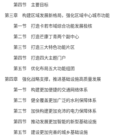
第
四
节 主要目标
第
三
章
构建区域发展新格局，
强化区域中心城市功能
第一节
打造卡若市域综合功能发展极核
第
二
节
打造芒康丁青两个副中心
第
三
节
打造
三大特色功能片区
第
四
节
打造四大主题门户
第五节 优化布局五大功能组团
第
四
章 强化战略支撑
，推进基础设施高质量发展
第一节
构建
更加便捷的
交通
网络体系
第
二
节
健全覆盖更加广泛的
水利保障体系
第三节
加快构建更加充沛的电力保障体系
第
四
节
推动
发展更加智能的新型
基础设施
第五节
建设更加完善的城乡基础设施