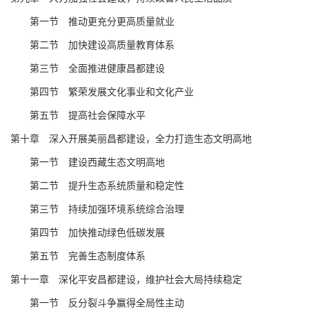
第
一
节 推动更充分更高质量就业
第
二
节 加快建设高质量教育体系
第
三
节 全面推进健康昌都建设
第
四
节 繁荣发展文化事业和文化产业
第
五
节 提
高
社会保障水平
第
十
章
深入开展美丽昌都建设
，
全力打造生态文明高地
第一节
建设西藏生态文明高地
第
二
节
提升生态系统质量和稳定性
第
三
节 持续加强环境系统综合治理
第
四
节
加快推动绿色低碳发展
第
五
节
完善
生态制度体系
第十
一
章
深化平安昌都建设
，
维护社会大局持续稳定
第
一
节
反分裂斗争
赢得全局性主动