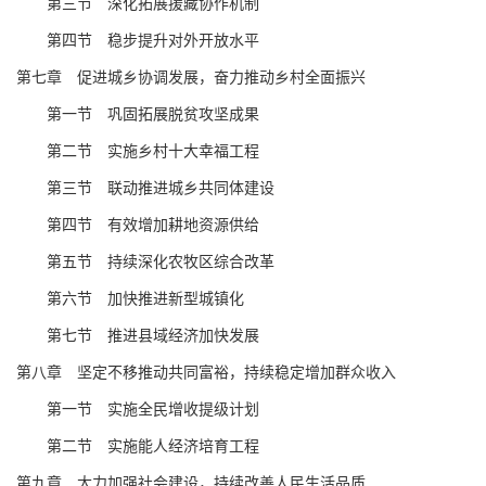
第三节 深化拓展援藏协作机制
第四节 稳步提升对外开放水平
第
七
章 促进城乡协调发展，奋力推动乡村全面振兴
第一
节
巩固拓展脱贫攻坚成果
第二节
实施
乡村十大幸福工程
第
三
节
联动推进城乡共同体建设
第四节
有效增加耕地资源供给
第
五
节
持续深化农牧区综合改革
第
六
节
加快推进
新型城镇化
第
七
节 推进县域经济加快发展
第
八
章 坚定不移推动共同富裕，持续稳定增加群众收入
第一节
实施全民增收提级计划
第
二
节
实施能人经济培育工程
第
九
章
大力加强社会建设
，
持续改善人民生活品质