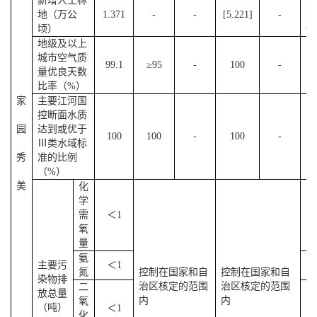
新增人工林
预
地（万公
1.371
-
-
[
5.221
]
-
期
顷）
性
地级及以上
城市空气质
99.1
≥95
-
100
-
量优良天数
比率（%）
家
主要江河国
控断面水质
园
达到或优于
100
100
-
100
-
Ⅲ类水域标
秀
准的比例
（%）
美
化
学
需
＜1
氧
量
氨
主要污
＜1
氮
控制在国家和自
控制在国家和自
染物排
治区核定的范围
治区核定的范围
二
放总量
内
内
氧
（吨）
＜1
化