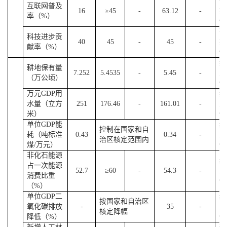
预
互联网普及
16
≥45
-
63.12
-
期
率（%）
性
预
科技进步贡
40
45
-
45
-
期
献率（%）
性
约
耕地保有量
7.252
5.4535
-
5.45
-
束
（万公顷）
性
万元GDP用
约
水量（立方
251
176.46
-
161.01
-
束
米）
性
单位GDP能
约
控制在国家和自
耗（吨标准
0.43
0.
34
-
束
治区核定范围内
煤/万元）
性
非化石能源
约
占一次能源
52.7
≥60
-
54.3
-
束
消费比重
性
（%）
单位GDP二
约
按国家和自治区
氧化碳排放
-
35
-
束
核定降幅
降低（%）
性