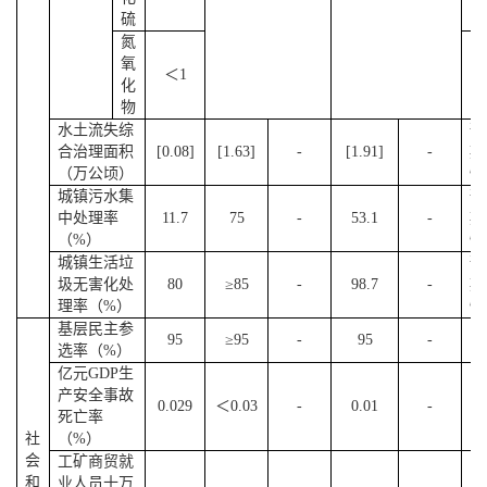
硫
氮
氧
＜1
化
物
水土流失综
预
合治理面积
[0.08]
[1.63]
-
[1.91]
-
期
（万公顷）
性
城镇污水集
预
中处理率
11.7
75
-
53.1
-
期
（%）
性
城镇生活垃
预
圾无害化处
80
≥85
-
98.7
-
期
理率（%）
性
基层民主参
95
≥95
-
95
-
选率（%）
亿元GDP生
产安全事故
0.029
＜0.03
-
0.01
-
死亡率
社
（%）
会
工矿商贸就
和
业人员十万