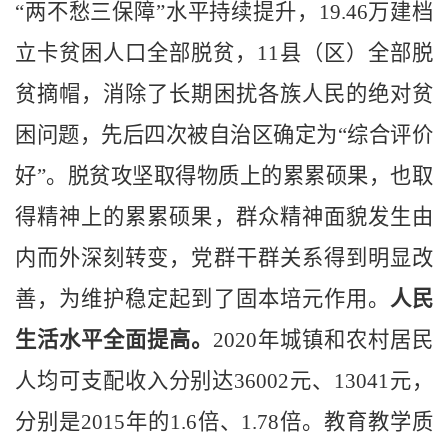
“两不愁三保障”水平持续提升，
19.46
万建档
立卡贫困人口全部脱贫，
11
县（区）全部脱
贫摘帽，消除了长期困扰各族人民的绝对贫
困问题，先后四次被自治区确定为“综合评价
好”。脱贫攻坚取得物质上的累累硕果，也取
得精神上的累累硕果，群众精神面貌发生由
内而外深刻转变，党群干群关系得到明显改
善，为维护稳定起到了固本培元作用。
人民
生活水平全面提高。
2020
年城镇和农村居民
人均可支配收入分别达
36002
元、
13041
元，
分别是
2015
年的
1.6
倍、
1.78
倍。教育教学质