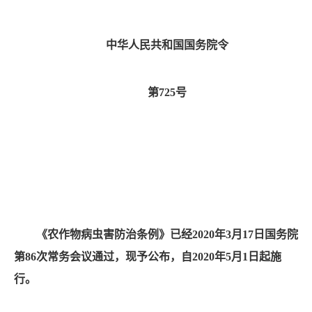
中华人民共和国国务院令
第
725
号
《农作物病虫害防治条例》已经
2020
年
3
月
17
日国务院
第
86
次常务会议通过，现予公布，自
2020
年
5
月
1
日起施
行。