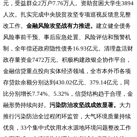
元，受益群众2万户7.76万人。资助贫困大学生3894
人次。扎实完成中央脱贫攻坚专项巡视反馈意见整
改工作。
金融风险攻坚战有力推进。
建立健全债务
风险事前干预、事后应急处置、风险评估和预警机
制，全年偿还政府隐性债务
16.93亿元。清理盘活财
政存量资金7472万元。积极构建政银企协作平台，
金融信贷重点投向实体经济领域，全市本外币各项
存
贷
款余额
分别达到
430.02
亿元
、
379.14
亿元
，同
比分别
增长
7.74
%
、
5.32%，信贷结构趋于合理，金
融形势持续向好。
污染防治攻坚战成效显著。
大力
推行污染防治全过程闭环监管，大气环境质量持续
优良，
33个集中式饮用水水源地环境问题整改工作