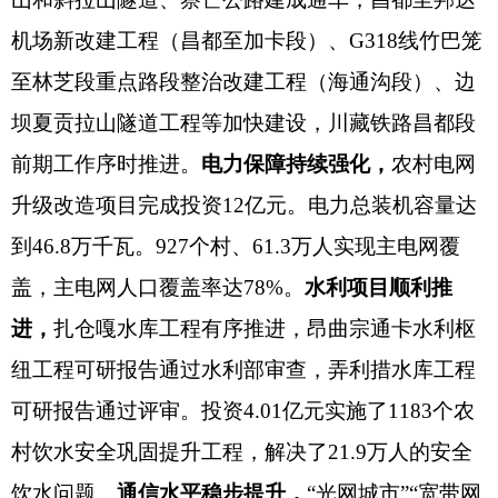
机场新改建工程（昌都至加卡段）、G318线竹巴笼
至林芝段重点路段整治改建工程（海通沟段）、边
坝夏贡拉山隧道工程等加快建设，川藏铁路昌都段
前期工作序时推进。
电力保障持续强化，
农村电网
升级改造项目完成投资
12亿元。电力总装机容量达
到46.8万千瓦。
927个村、61.3万人实现主电网覆
盖，
主电网人口覆盖率达
78%。
水利项目顺利推
进，
扎仓嘎水库工程有序推进，
昂曲宗通卡水利枢
纽工程可研报告通过水利部审查，
弄利措水库工程
可研报告通过评审。投资
4.01亿元实施了1183个农
村饮水安全巩固提升工程，解决了21.9万人的安全
饮水问题。
通信水平稳步提升，
“光网城市”“宽带网