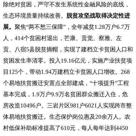
除绝对贫困，
严守不发生系统性金融风险的底线，
生态
环境质量持续改善。
脱贫攻坚战取得决定性进
展。
聚焦
“两不愁三保障”
，全年减贫
1.28万户6.7万
人，414个贫困村退出，芒康、贡觉、察雅、左
贡、八宿5县脱贫摘帽，实现了建档立卡贫困人口和
贫困发生率清零。投入19.16亿元，实施产业扶贫项
目125个，带动1.94万建档立卡贫困人口增收。
268
个易地扶贫搬迁安置点全部建成，
“十项提升”工程
基本完成，
1.9万户9.9万名贫困群众搬迁入住，危
房改造10496户。
三岩片区
981户6021人实现
跨市整
体易地扶贫搬迁
。
生态保护岗位惠及
20余万人
。农
村低保补助标准提高了
610元，每人每年达到4450