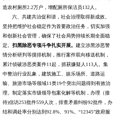
造农村厕所2.2万户
，
增配厕所保洁员
132人
。
六、共建共治促和谐，社会治理取得新成效。
坚持把维护社会稳定作为首要政治任务，切实加强
和创新社会管理，确保了社会局势持续长期全面稳
定。
扫黑除恶专项斗争扎实开展。
建立涉黑涉恶警
情分析研判等摸排机制，推行案件双向移送机制，
累计侦破涉恶类案件
11起，抓获嫌疑人113人。
集
中整治行业乱象，建筑施工、娱乐场所、道路运
输、旅游市场等领域
11类19个突出问题得到有效治
理。
制定落实市级领导包案化解等机制，
办理（接
待
)信访253批件559人次，排查矛盾纠纷92批件，办
结和调处率分别达到92.8%、91%。
“12345”政府服