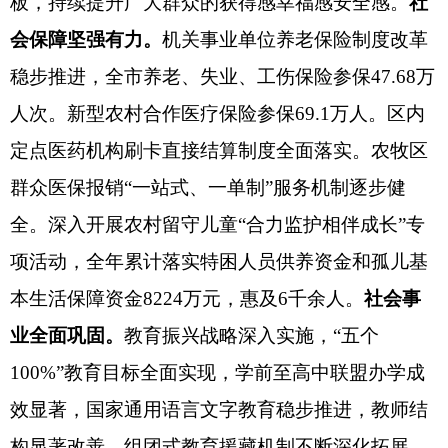
板，持续提升广大群众的获得感幸福感安全感。
社
会保障坚强有力。
机关事业单位养老保险制度改革
稳步推进，全市养老、失业、工伤保险参保
47.68万
人次。新型农村合作医疗保险参保69.1万人。区内
定点医药机构刷卡直接结算制度全面落实。农牧区
群众医保报销“一站式、一单制”服务机制逐步健
全。深入
开展农村留守儿童
“合力监护相伴成长”专
项活动，全年累计
落实
特困人员供养资金和孤儿基
本生活保障资金
8224万元，惠及6千余人。
社会事
业全面巩固。
教育振兴战略深入实施，
“五个
100%”教育目标全面实现，
学前至高中联盟办学成
效显著，国家通用语言文字教育稳步推进，教师结
构显著改善，组团式教育援藏机制不断深化拓展，