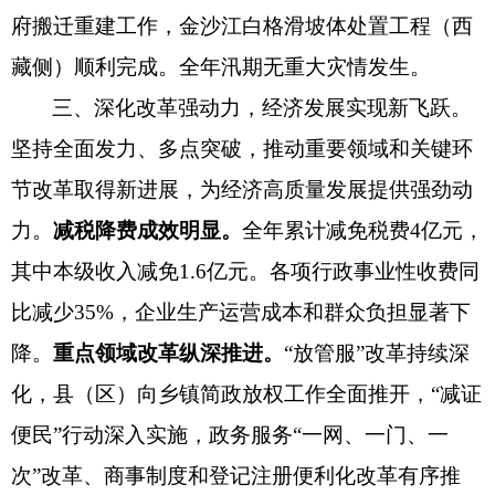
府搬迁重建工作，金沙江白格滑坡体处置工程（西
藏侧）顺利完成。全年汛期无重大灾情发生。
三、深化改革强动力，经济发展实现新飞跃。
坚持全面发力、多点突破，推动重要领域和关键环
节改革取得新进展，为经济高质量发展提供强劲动
力。
减税降费成效明显。
全年累计减免税费
4亿元，
其中
本级收入减免
1.6亿元
。各项行政事业性收费同
比减少
35%，企业生产运营成本和群众负担显著下
降。
重点领域改革纵深推进。
“放管服”改革持续深
化，县（区）向乡镇简政放权工作全面推开，“减证
便民”行动深入实施，政务服务“一网、一门、一
次”改革、商事制度和登记注册便利化改革有序推