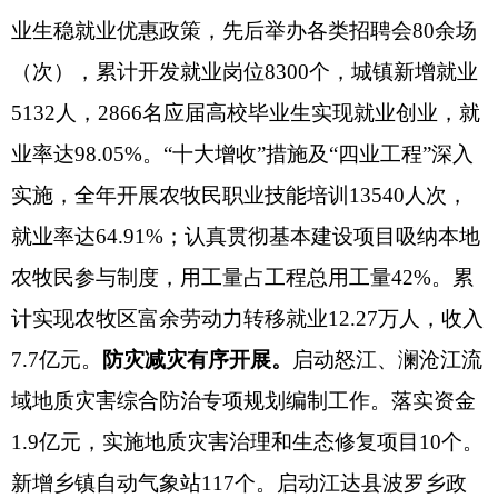
业生稳就业优惠政策，先后举办各类招聘会
80余场
（次），累计开发就业岗位8300个，城镇新增就业
5132人，2866名应届高校毕业生实现就业创业，就
业率达98.05%。“十大增收”措施及“四业工程”深入
实施，全年
开展农牧民职业技能培训
13540人
次
，
就业率达
64.91%
；认真贯彻基本建设项目吸纳
本地
农牧民参与制度，用工量占工程总用工量
42%。
累
计
实现农牧区富余劳动力转移就业
12.27万人，收入
7.7亿元
。
防灾减灾有序开展。
启动
怒江、澜沧江流
域地质灾害综合防治专项规划编制工作。落实资金
1.9亿元，实施地质灾害治理和生态修复项目10个。
新增乡镇自动气象站117个。启动江达县波罗乡政