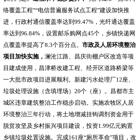
络覆盖工程”“电信普遍服务试点工程”建设加快推
进，行政村通信覆盖率达到
99.47%，光纤通达覆盖
率达到96.84%，设置邮乐购网点45个，乡镇快递网
点覆盖率提高了8.3个百分点。
市政及人居环境整治
项目加快实施，
澜沧江路、昌庆街棚户区改造等项
目建成使用，昌津桥改建工程、经开区道路桥梁等
一大批市政项目进展顺利。
新建污水处理厂
12座
、
垃圾处理设施（含填埋场）
20个（座）
。昌都市主
城区违章建筑整治
工作稳步启动
。实施农牧区人居
环境整治三年行动，将土地增减挂钩调剂资金用于
脱贫攻坚及乡村振兴项目建设，投资
1.9
9亿元购置
乡镇垃圾处置设施。
完成
161座“厕所革命”项目，改