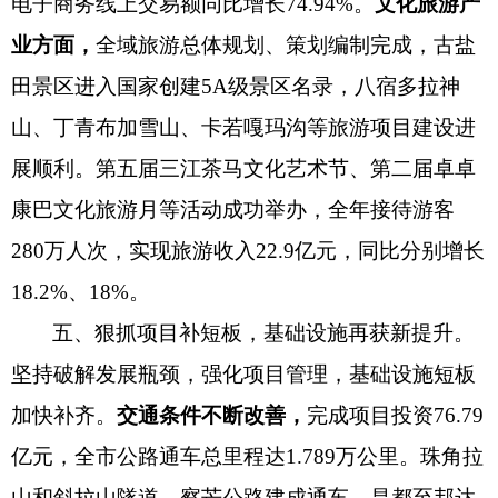
电子商务
线上
交易额
同比增长
74.94%。
文化旅游产
业方面，
全域旅游总体规划、策划编制完成，古盐
田景区进入国家创建
5A级景区名录，
八宿多拉神
山、丁青布加雪山、卡若嘎玛沟等旅游项目建设进
展顺利。
第五届三江茶马文化艺术节、
第二届卓卓
康巴文化旅游月等活动成功举办，
全年接待游客
280万人次，实现旅游收入22.9亿元，同比分别增长
18.2%、18%。
五、狠抓项目补短板，基础设施再获新提升。
坚持破解发展瓶颈，强化项目管理，基础设施短板
加快补齐。
交通条件不断改善，
完成项目投资
76.79
亿元，全市公路通车总里程达1.789万公里。珠角拉
山和斜拉山隧道、察芒公路建成通车，昌都至邦达