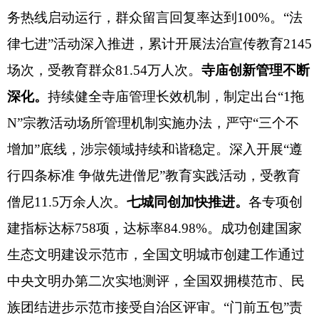
务热线启动运行，群众留言回复率达到100%。
“法
律七进”
活动
深入推进
，累计
开展法治宣传教育
2145
场次，受教育群众81.54万人次。
寺庙创新管理不断
深化。
持续健全寺庙管理长效机制，制定出台
“
1
拖
N
”宗教活动场所管理机制实施办法，严守“三个不
增加”底线，
涉宗领域持续和谐稳定。
深入开展
“遵
行四条标准 争做先进僧尼”教育实践活动，受教育
僧尼11.5万余人次。
七城同创加快推进。
各专项创
建指标达标
758项，
达标率
84.98%。成功创建国家
生态文明建设示范市，全国文明城市创建工作通过
中央文明办第二次实地测评，全国双拥模范市、民
族团结进步示范市接受自治区评审。“门前五包”责