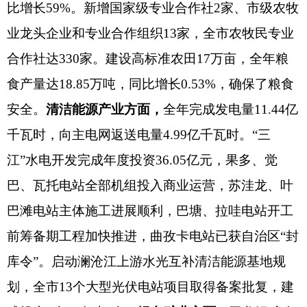
比增长59%。新增国家级专业合作社2家、市级农牧
业龙头企业和专业合作组织13家，全市
农牧民专业
合作社达
330家
。建设高标准农田
17万亩，全年粮
食产量达18.85万吨，同比增长0.53%，确保了粮食
安全。
清洁能源产业方面，
全年完成发电量
11.44亿
千瓦时，向主电网返送电量4.99亿千瓦时。“三
江”水电开发完成年度投资36.05亿元，果多、觉
巴、瓦托电站全部机组投入商业运营，
苏洼龙
、
叶
巴滩
电站主体施工进展顺利，巴塘、拉哇电站开工
前筹备期工程加快推进，曲孜卡电站已获自治区
“封
库令”。启动澜沧江上游水光互补清洁能源基地规
划，全市13个大型光伏电站项目取得备案批复，建