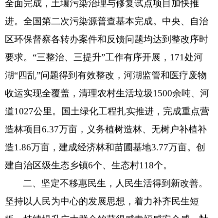
全面完成，土壤污染治理与修复试点项目加快推
进。全国第二次污染源普查基本完成。中央、自治
区环保督察各转办案件和反馈问题均达到整改序时
要求。“三整治、三提升”工作有序开展，171处河
湖“四乱”问题得到有效整改，
河湖监管和
医疗废物
收运实现全覆盖，清理农村生活垃圾
1500余吨、河
道1027公里。
国土绿化工程扎实推进，完成重点营
造林项目
6.37万亩，义务植树造林、无树户补植补
造1.86万亩，建成
经济林和苗圃基地
3.77万亩。
创
建自治区级生态乡镇
6个、生态村118个。
二、坚定不移惠民生，人民生活得到新改善。
坚持以人民为中心的发展思想，着力补齐民生短