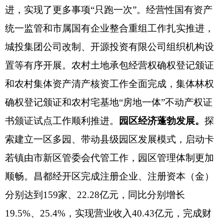
进，实现了更多事项“只跑一次”。经营性国有资产
统一监管和市属国有企业整合重组工作扎实推进，
城投集团公司改制、开源投资有限公司组织
机构设
置
等有序开展。农村土地承包经营权确权登记颁证
和农村集体资产清产核资工作全面完成，集体林权
确权登记颁证和农村宅基地“房地一体”不动产权证
书
颁证试点
工作顺利推进。
园区经济蓬勃发展。
探
索建立一区多园、带动县级园区发展模式，
启动卡
若镇由市新区管委会代管工作，园区
管理体制更加
顺畅。
昌都
经开区
完成注册企业、注册资本（金）
分别达到
159家、22.28亿元，同比分别增长
19.5%、25.4%，实现营业收入40.43亿元，完成财