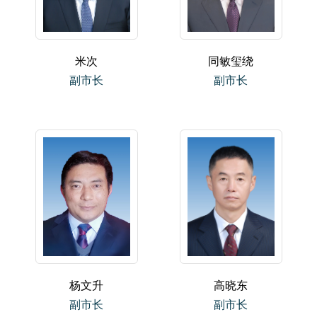
米次
同敏玺绕
副市长
副市长
杨文升
高晓东
副市长
副市长