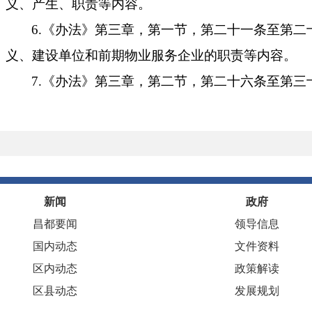
义、产生、职责等内容。
6.《办法》第三章，第一节，第二十一条至第
义、建设单位和前期物业服务企业的职责等内容。
7.《办法》第三章，第二节，第二十六条至第
相关内容。
8.《办法》第四章，第三十五条至第四十五条
内容。
9.《办法》第五章，第四十六条至第五十条，
新闻
政府
乡（镇）人民政府和物业联席会议等部门监督管理责
昌都要闻
领导信息
10.《办法》第六章，第五十一条至第五十四条
国内动态
文件资料
法律责任。
区内动态
政策解读
11.《办法》第七章，第五十五条，明确了本办
区县动态
发展规划