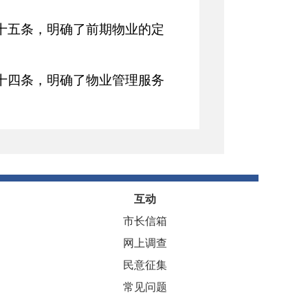
二十五条，明确了前期物业的定
三十四条，明确了物业管理服务
，明确了物业的使用和维护相关
明确了市、县（区）有关部门、
互动
任。
市长信箱
，明确了违反本办法相关规定的
网上调查
民意征集
法的解释权及施行日期。
常见问题