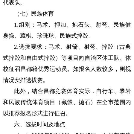
代表队。
（七）民族
体育
1.组别：
马术、
押加
、抱石头、
射弩
、民族健
身操、藏棋、珍珠球、民族式摔跤。
2.
选拔要求：马术、射箭、射弩、摔跤（古典
式摔跤和自由式摔跤）
等
项目向自治区体工队、体
校征召昌都籍优秀运动员。
如报名人数较多，则视
情况安排选拔赛。
此外，结合昌都竞赛体育实际，
自行车、攀岩
和民族传统体育项目（藏骰、抛石）在全市范围内
以推荐报名形式进行征召
。
六
、选拔时间及地点