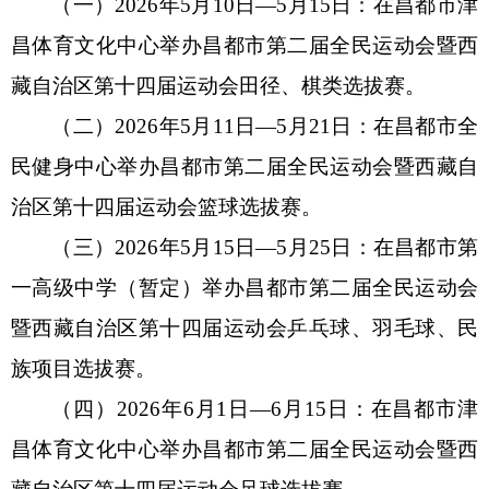
（一）
202
6
年
5
月
10
日
—
5
月
15
日：在昌都市
津
昌体育文化中心
举办昌都市第二届全民运动会暨西
藏自治区第十四届运动会田径
、棋类
选拔赛。
（
二
）
202
6
年
5
月
11
日
—
5
月
21
日：在昌都市
全
民健身中心
举办昌都市第二届全民运动会暨西藏自
治区第十四届运动会
篮球
选拔赛。
（
三
）
202
6
年
5月
15
日
—
5月
25
日：在昌都市
第
一高级中学（暂定）
举办昌都市第二届全民运动会
暨西藏自治区第十四届运动会
乒乓球、羽毛球、民
族项目
选拔赛
。
（
四
）
202
6
年
6
月
1
日
—
6
月
15
日：在昌都市
津
昌体育文化中心
举办昌都市第二届全民运动会暨西