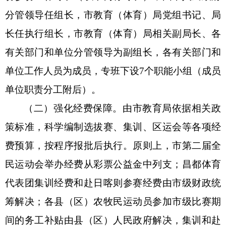
分管领导任组长，市教育（体育）局
党组
书记、局
长任执行组长，市教育（体育）局相关副局长、各
有关部门和单位分管领导为副组长，各有关部门和
单位工作人员为成员，专班下设
7
个职能小组
（成员
单位职责分工附后）
。
（二）
强化经费保障。
由市教育局
依据相关政
策标准，科学编制选拔赛、集训、区运会等各项经
费预算，按程序报批后执行
。
原则上
，市第二届全
民运动会举办经费从彩票公益金中列支；昌都体育
代表团集训经费和赴日喀则参赛经费由市
级财政
统
筹解决；各县
（
区
）
农牧民运动员参加市级比赛期
间的务工补贴由县
（
区
）
人民政府解决，集训和赴