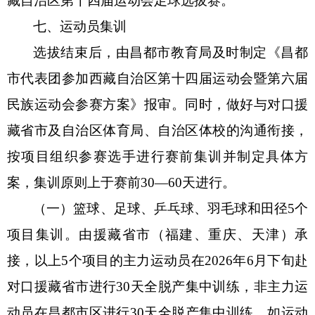
藏自治区第十四届运动会
足球
选拔赛。
七、
运动员集训
选拔结束后，
由昌都市教育局
及时制定《昌都
市代表团参加西藏自治区第十四届运动会暨第六届
民族运动会参赛方案》
报审。
同时，做好与对口援
藏省市及自治区体育局、自治区体校的沟通衔接，
按项目
组织参赛选手进行赛前集训
并
制定
具体
方
案
，
集训
原则上
于赛前
30
—
60天
进行
。
（一）
篮球、足球、乒乓球、羽毛球和田径
5
个
项目集训
。
由援藏省市（福建、重庆、天津）承
接，以上
5个
项目的主力运动员
在
2026年6月下旬
赴
对口援藏省市进行
30天全脱产集中训练
，
非主力运
动员在昌都市区进行
30天全脱产集中训练。
如
运动