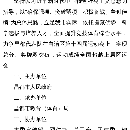
坚持
以习近平新时代中国特色社会主义思想为
指导，
以
“确保强项、突破弱项
，
积极备战
、
争创佳
绩
”
为总体
思路，立足
我市实际，依托援藏优势，
科
学选拔与培养人才，全面
提升
竞技体育
综合
水平
，
力争昌都代表队在
自治区第十四届运动会
上，实现
总分、奖牌双突破，
运动成绩
全面超越上届
区运
会
。
一、主办单位
昌都
市人民政府
二、承办单位
昌都市
教育
（体育）
局
三
、协办单位
市委宣传部
、网信办，总工会、团市委、妇