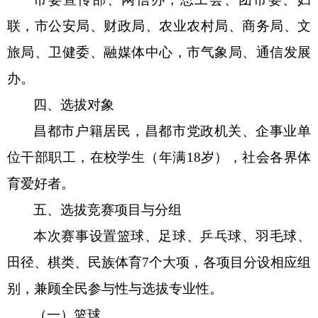
联，市
公安局、财政局、
农业农村局、商务局、文
旅局、
卫健委
、融媒体中心，市气象局、
通信发展
办
。
四
、选拔对象
昌都市户籍居民
，昌都市党政机关、企事业单
位干部职工，
在校学生（年满
18岁）
，
社会各界体
育爱好者。
五
、选拔竞赛项目与分组
本次赛事设置篮球、足球、乒乓球、羽毛球、
田径、棋类
、民族体育
7
个大项，各项目分设相应组
别，兼顾全民参与性与选拔专业性
。
（一）篮球