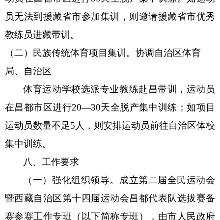
员
无法到
援藏省市
参加
集训，则邀请援藏省市优秀
教练员进藏带训。
（二）
民族传统体育项目集训
。
协调自治区体育
局、自治区
体育运动学校选派专业教练赴昌带训，运动员
在昌都市区进行
20
—
30天全脱产集中训练；如项目
运动员数量不足
5人，
则安排
运动员
前往
自治区体校
集中训练。
八、
工作要求
（一）强化组织领导。
成立
第二届全民运动会
暨西藏自治区第十四届运动会昌都代表队
选拔赛
备
赛参赛工作专班
（以下简称专班），由市人民政府