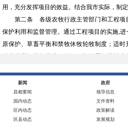
用，充分发挥项目的效益。结合我市实际，制
第二条
各级农牧行政主管部门和工程项
保护利用和监督管理。通过工程项目的实施
,
进
原保护、草畜平衡和禁牧休牧轮牧制度；适时
动态监测；搞好技术服务，积极开展饲草料贮
整，提高出栏率和商品率，引导农牧民实现生
农牧民增加收入，使工程达到退得下、禁得住
新闻
政府
昌都要闻
领导信息
标。
国内动态
文件资料
第三条
工程实施应坚持统筹规划，分类
区内动态
政策解读
的原则。
区县动态
发展规划