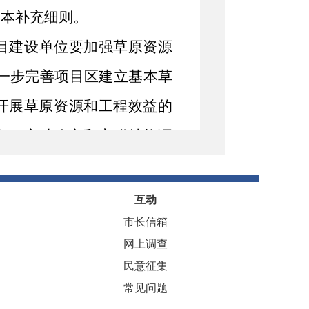
定本补充细则。
目建设单位要加强草原资源
一步完善项目区建立基本草
开展草原资源和工程效益的
备、畜种改良和畜群结构调
产方式的转变；稳定和促进
，恢复植被，改善生态的目
互动
市长信箱
网上调查
指导，先易后难，稳步推进
民意征集
常见问题