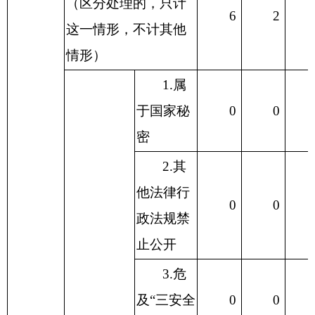
（区分处理的，只计
6
2
这一情形，不计其他
情形）
1.属
于国家秘
0
0
密
2.其
他法律行
0
0
政法规禁
止公开
3.危
及“三安全
0
0