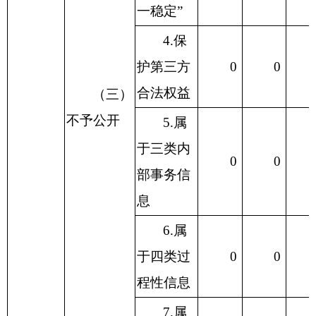
一稳定”
4.保
护第三方
0
0
合法权益
（三）
不予公开
5.属
于三类内
0
0
部事务信
息
6.属
于四类过
0
0
程性信息
7.属