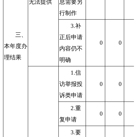
无法提供
息需要另
行制作
3.补
三、
正后申请
0
0
本年度办
内容仍不
理结果
明确
1.信
访举报投
0
0
诉类申请
2.重
0
0
复申请
3.要