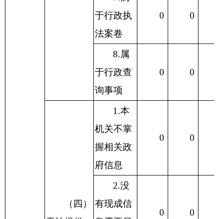
于行政执
0
0
法案卷
8.属
于行政查
0
0
询事项
1.本
机关不掌
0
0
握相关政
府信息
2.没
（四）
有现成信
0
0