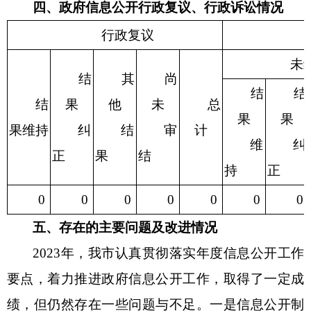
四、政府信息公开行政复议、行政诉讼情况
行政复议
未
结
其
尚
结
结
结
果
他
未
总
果
果
果维持
纠
结
审
计
维
纠
正
果
结
持
正
0
0
0
0
0
0
0
五、存在的主要问题及改进情况
202
3
年，我市认真贯彻落实年度信息公开工作
要点，着力推进政府信息公开工作，取得了一定成
绩，但仍然存在一些问题与不足。一是信息公开制